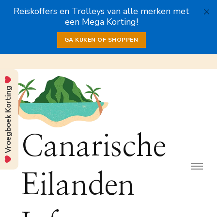
Reiskoffers en Trolleys van alle merken met
een Mega Korting!
GA KIJKEN OF SHOPPEN
Vroegboek Korting
Canarische
Eilanden