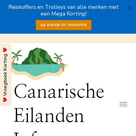
Reiskoffers en Trolleys van alle merken met
een Mega Korting!
GA KIJKEN OF SHOPPEN
Vroegboek Korting
Canarische
Eilanden