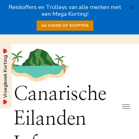
Reiskoffers en Trolleys van alle merken met
een Mega Korting!
GA KIJKEN OF SHOPPEN
Vroegboek Korting
Canarische
Eilanden