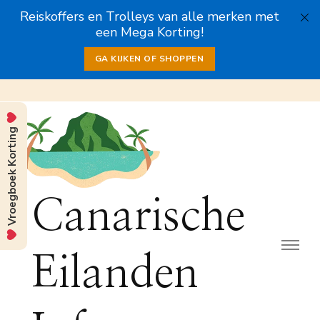
Reiskoffers en Trolleys van alle merken met
een Mega Korting!
GA KIJKEN OF SHOPPEN
Vroegboek Korting
Canarische
Eilanden