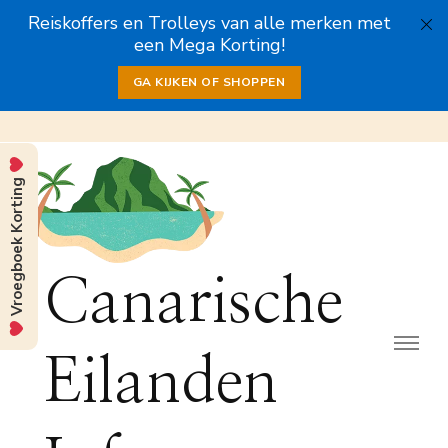
Reiskoffers en Trolleys van alle merken met
een Mega Korting!
GA KIJKEN OF SHOPPEN
Vroegboek Korting
Canarische
Eilanden