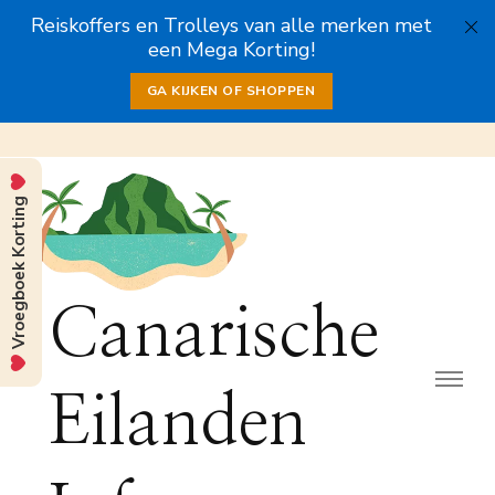
Reiskoffers en Trolleys van alle merken met
een Mega Korting!
GA KIJKEN OF SHOPPEN
Vroegboek Korting
Canarische
Eilanden